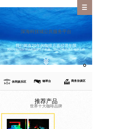
深海科技城公共服务平台
我们拥有20年的咖啡店面经营年限
同时引起国际先进的咖啡生产机器，进行严格的员工培训工作
商务洽谈区
钢琴台
休闲娱乐区
推荐产品
世界十大咖啡品牌